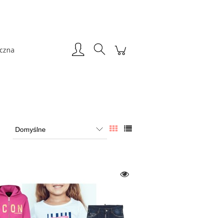
Zarejestruj się
Zaloguj się
iczna