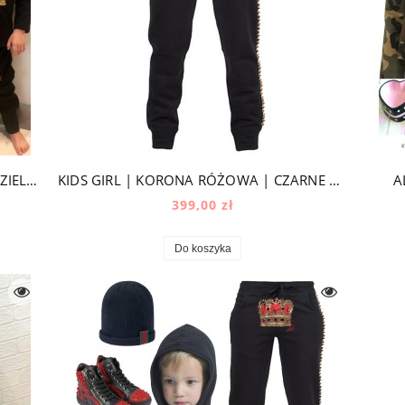
KIDS BABY | CZARNY DRES | KORONA ZIELONA |
KIDS GIRL | KORONA RÓŻOWA | CZARNE SPODNIE JOGGER
A
399,00 zł
Do koszyka