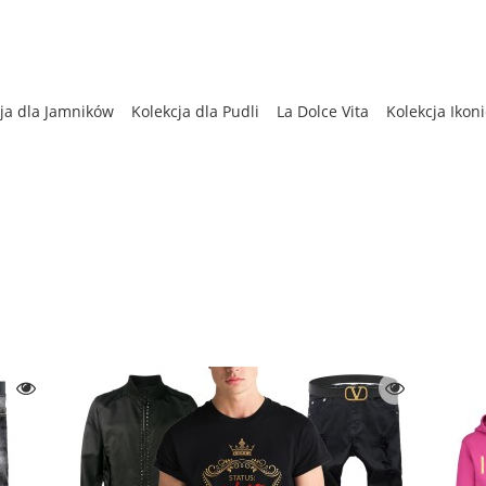
ja dla Jamników
Kolekcja dla Pudli
La Dolce Vita
Kolekcja Ikon
enna
Kolekcja dla Chartów
Bestsellery
Kolekcja Zimowa