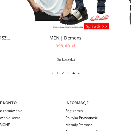
MEN | CZASZKA | ZŁOTA | CZARNA KOSZULKA
MEN | Demons
399,00 zł
Do koszyka
«
1
2
3
4
»
E KONTO
INFORMACJE
e zamówienia
Regulamin
wienia konta
Polityka Prywatności
BIONE
Metody Płatności