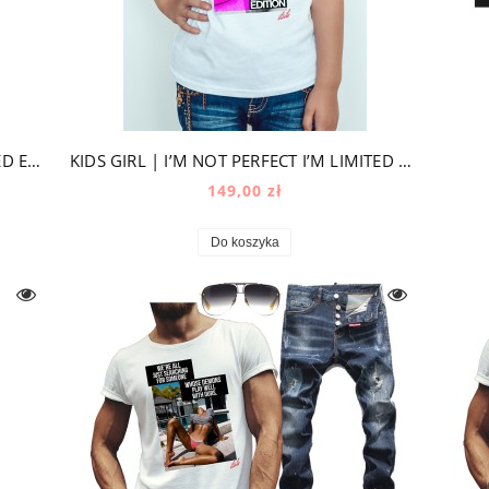
KIDS GIRL | I’m not PERFECT I’m LIMITED EDITION
KIDS GIRL | I’M NOT PERFECT I’M LIMITED EDITION | NEON
149,00 zł
Do koszyka