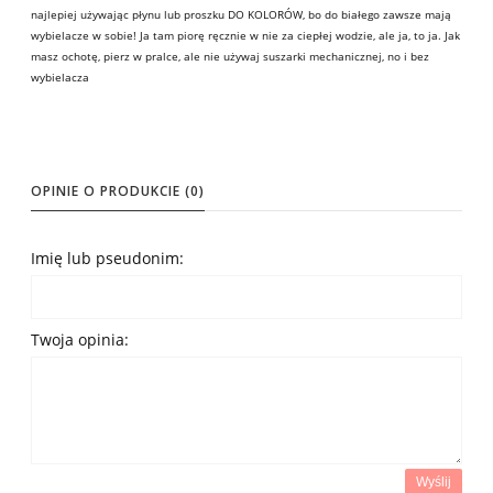
najlepiej używając płynu lub proszku DO KOLORÓW, bo do białego zawsze mają
wybielacze w sobie! Ja tam piorę ręcznie w nie za ciepłej wodzie, ale ja, to ja. Jak
masz ochotę, pierz w pralce, ale nie używaj suszarki mechanicznej, no i bez
wybielacza
OPINIE O PRODUKCIE (0)
Imię lub pseudonim:
Twoja opinia:
Wyślij