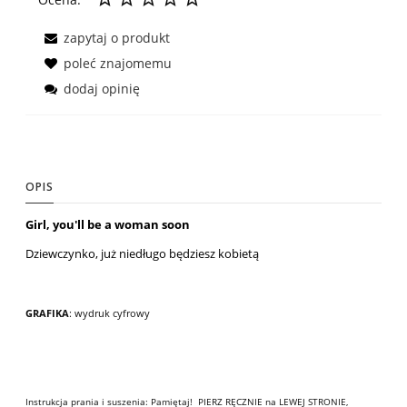
zapytaj o produkt
poleć znajomemu
dodaj opinię
OPIS
Girl, you'll be a woman soon
Dziewczynko, już niedługo będziesz kobietą
GRAFIKA
: wydruk cyfrowy
Instrukcja prania i suszenia: Pamiętaj! PIERZ RĘCZNIE na LEWEJ STRONIE,