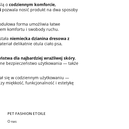
ślą o
codziennym komforcie,
i
pozwala nosić produkt na dwa sposoby
odułowa forma umożliwia łatwe
iem komfortu i swobody ruchu.
ostała
niemiecka dzianina dresowa z
riał delikatnie otula ciało psa,
eństwa dla najbardziej wrażliwej skóry
,
pełne bezpieczeństwo użytkowania — także
dzał się w codziennym użytkowaniu —
ączy miękkość, funkcjonalność i estetykę
PET FASHION ETOILE
O nas