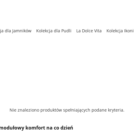
ja dla Jamników
Kolekcja dla Pudli
La Dolce Vita
Kolekcja Ikon
enna
Kolekcja dla Chartów
Bestsellery
Kolekcja Zimowa
Nie znaleziono produktów spełniających podane kryteria.
modułowy komfort na co dzień