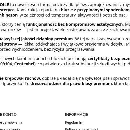
OILE
to nowoczesna forma odzieży dla psów, zaprojektowana z my
estetyce
. Konstrukcja oparta na
bluzie z przypinanymi spodenkam
mbinezon
, w zależności od temperatury, aktywności i potrzeb psa.
 którzy cenią
funkcjonalność bez kompromisów estetycznych
. M
ę warunków — jeden projekt, wiele zastosowań, zawsze z zachowan
najwyższej jakości dzianiny premium
. W tej wersji zastosowana z
j strony
— lekka, oddychająca i wyjątkowo przyjemna w dotyku. Mate
c przed wychłodzeniem, bez ryzyka przegrzewania.
resowych kombinezonach i bluzach posiadają
certyfikaty bezpiecz
9104, Centexbel)
, co potwierdza brak substancji szkodliwych i 
ie krępował ruchów
, dobrze układał się na sylwetce psa i spraw
 odpoczynku. To
dresowa odzież dla psów klasy premium
, która ł
E KONTO
INFORMACJE
e zamówienia
Regulamin
wienia konta
Polityka Prywatności