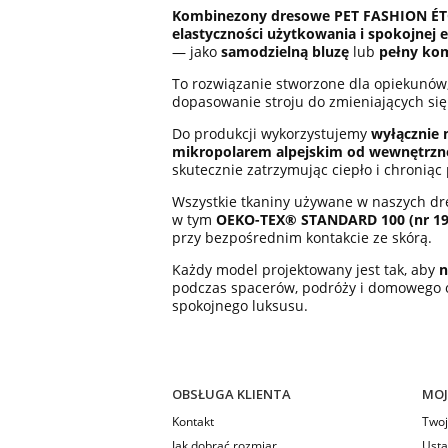
Kombinezony dresowe PET FASHION ÉT
elastyczności użytkowania i spokojnej 
— jako
samodzielną bluzę
lub
pełny ko
To rozwiązanie stworzone dla opiekunów,
dopasowanie stroju do zmieniających si
Do produkcji wykorzystujemy
wyłącznie 
mikropolarem alpejskim od wewnętrzne
skutecznie zatrzymując ciepło i chronią
Wszystkie tkaniny używane w naszych d
w tym
OEKO-TEX® STANDARD 100 (nr 190
przy bezpośrednim kontakcie ze skórą.
Każdy model projektowany jest tak, aby
n
podczas spacerów, podróży i domowego
spokojnego luksusu.
OBSŁUGA KLIENTA
MOJ
Kontakt
Twoj
Jak dobrać rozmiar
Usta