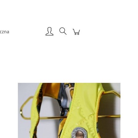
Zarejestruj się
Zaloguj się
iczna