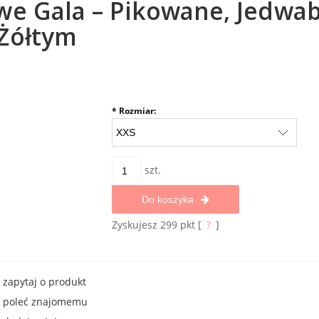
we Gala – Pikowane, Jedwab 
 Żółtym
*
Rozmiar:
szt.
Do koszyka
Zyskujesz
299
pkt [
?
]
zapytaj o produkt
poleć znajomemu