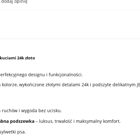
dodaj opinię
okuciami 24k złoto
.
erfekcyjnego designu i funkcjonalności.
kolorze, wykończone złotymi detalami 24k i podszyte delikatnym J
 ruchów i wygoda bez ucisku.
wabna podszewka
– luksus, trwałość i maksymalny komfort.
ylwetki psa.