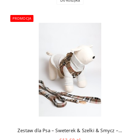
Do koszyka
PROMOCJA
Zestaw dla Psa – Sweterek & Szelki & Smycz – Kremowy & Kratka
613,60 zł