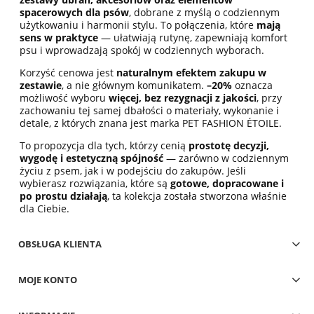
spacerowych dla psów
, dobrane z myślą o codziennym
użytkowaniu i harmonii stylu. To połączenia, które
mają
sens w praktyce
— ułatwiają rutynę, zapewniają komfort
psu i wprowadzają spokój w codziennych wyborach.
Korzyść cenowa jest
naturalnym efektem zakupu w
zestawie
, a nie głównym komunikatem.
–20%
oznacza
możliwość wyboru
więcej, bez rezygnacji z jakości
, przy
zachowaniu tej samej dbałości o materiały, wykonanie i
detale, z których znana jest marka PET FASHION ÉTOILE.
To propozycja dla tych, którzy cenią
prostotę decyzji,
wygodę i estetyczną spójność
— zarówno w codziennym
życiu z psem, jak i w podejściu do zakupów. Jeśli
wybierasz rozwiązania, które są
gotowe, dopracowane i
po prostu działają
, ta kolekcja została stworzona właśnie
dla Ciebie.
OBSŁUGA KLIENTA
MOJE KONTO