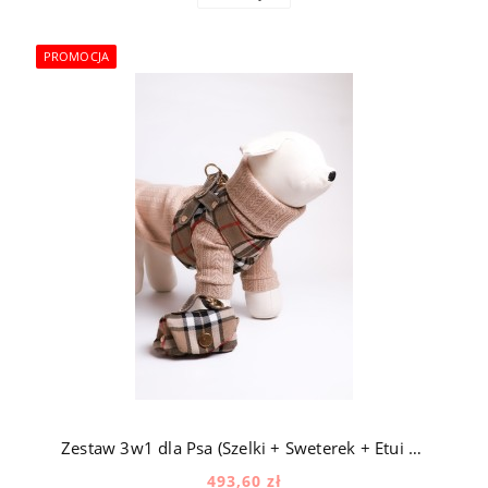
PROMOCJA
Zestaw 3w1 dla Psa (Szelki + Sweterek + Etui na kupoworki) Wełna, Jedwab - Kratka
493,60 zł