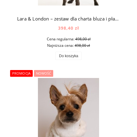
Lara & London – zestaw dla charta bluza i płaszczyk z futerkiem w kolorze brązowym i czarnym
398,40 zł
Cena regularna:
498,00 zł
Najniższa cena:
498,00 zł
Do koszyka
PROMOCJA
NOWOŚĆ