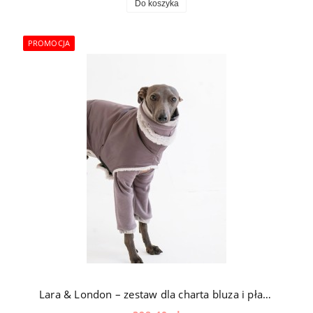
Do koszyka
PROMOCJA
Lara & London – zestaw dla charta bluza i płaszczyk z futerkiem w kolorze popielatym i grafitowym