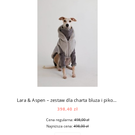
Lara & Aspen – zestaw dla charta bluza i pikowana kurtka z futerkiem w kolorze popielatym
398,40 zł
Cena regularna:
498,00 zł
Najniższa cena:
498,00 zł