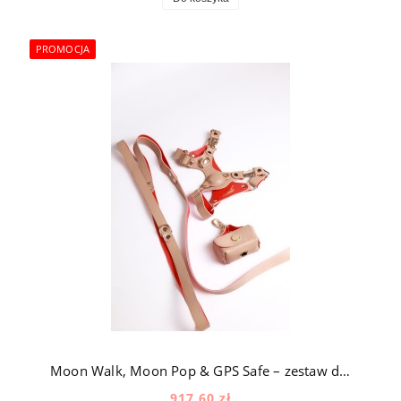
PROMOCJA
Moon Walk, Moon Pop & GPS Safe – zestaw dla psa ze skóry naturalnej z okuciami pozłacanymi 24k złotem w kolorze beżowym
917,60 zł