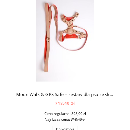
Moon Walk & GPS Safe – zestaw dla psa ze skóry naturalnej z okuciami pozłacanymi 24k złotem w kolorze beżowym
718,40 zł
Cena regularna:
898,00 zł
Najniższa cena:
718,40 zł
Do koszyka