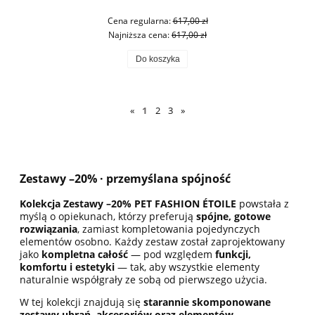
Cena regularna:
617,00 zł
Najniższa cena:
617,00 zł
Do koszyka
«
1
2
3
»
Zestawy –20% · przemyślana spójność
Kolekcja Zestawy –20% PET FASHION ÉTOILE
powstała z
myślą o opiekunach, którzy preferują
spójne, gotowe
rozwiązania
, zamiast kompletowania pojedynczych
elementów osobno. Każdy zestaw został zaprojektowany
jako
kompletna całość
— pod względem
funkcji,
komfortu i estetyki
— tak, aby wszystkie elementy
naturalnie współgrały ze sobą od pierwszego użycia.
W tej kolekcji znajdują się
starannie skomponowane
zestawy ubrań, akcesoriów oraz elementów