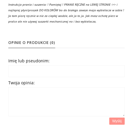
Instrukcja prania i suszenia: ! Pamiętaj ! PRANIE RĘCZNE na LEWEJ STRONIE ->> i
najlepiej płyn/proszek DO KOLORÓW bo do białego zawsze maja wybielacze w sobie !
Ja tam piorę ręcznie w nie za ciepłej wodzie, ale ja to ja. Jak masz ochotę pierz w
pralce ale nie używaj suszarki mechanicznej no i bez wybielacza,
OPINIE O PRODUKCIE (0)
Imię lub pseudonim:
Twoja opinia:
Wyślij