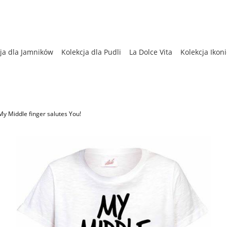
ja dla Jamników
Kolekcja dla Pudli
La Dolce Vita
Kolekcja Ikon
enna
Kolekcja dla Chartów
Bestsellery
Kolekcja Zimowa
y Middle finger salutes You!