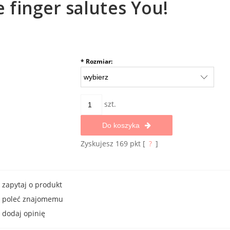
finger salutes You!
*
Rozmiar:
szt.
Do koszyka
Zyskujesz
169
pkt [
?
]
zapytaj o produkt
poleć znajomemu
dodaj opinię