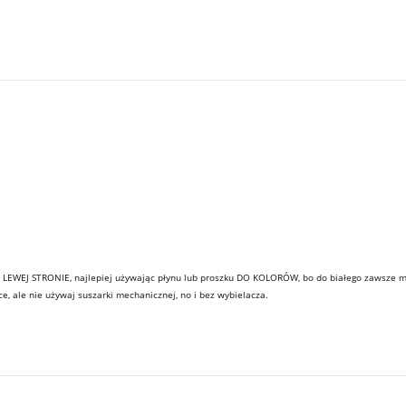
a LEWEJ STRONIE, najlepiej używając płynu lub proszku DO KOLORÓW, bo do białego zawsze ma
alce, ale nie używaj suszarki mechanicznej, no i bez wybielacza.