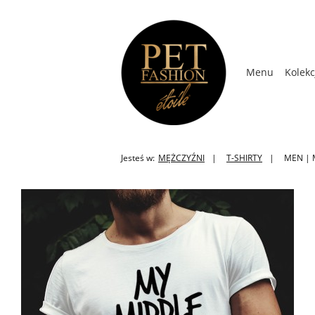
Menu
Kolekc
Kolekcja Wios
Jesteś w:
MĘŻCZYŹNI
T-SHIRTY
MEN | M