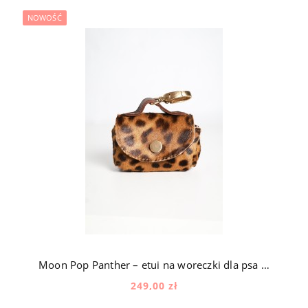
NOWOŚĆ
Moon Pop Panther – etui na woreczki dla psa z naturalnej skóry z okuciami pozłacanymi 24k złotem
249,00 zł