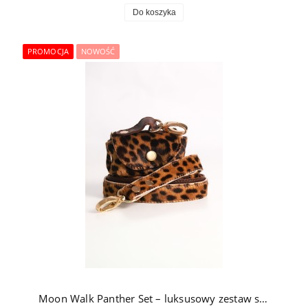
Do koszyka
PROMOCJA
NOWOŚĆ
Moon Walk Panther Set – luksusowy zestaw spacerowy dla psa: smycz i etui ze skóry naturalnej z okuciami pozłacanymi 24k złotem