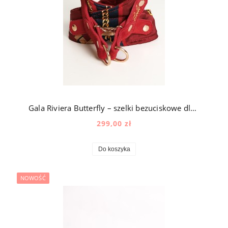
Gala Riviera Butterfly – szelki bezuciskowe dla psa jedwabne z aksamitem z naturalną skórą w kolorze bordowym
299,00 zł
Do koszyka
NOWOŚĆ