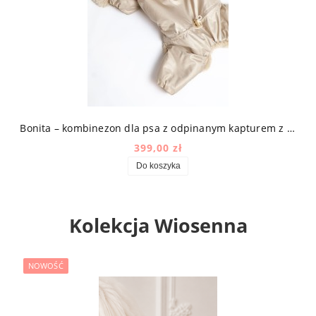
owym
Bonita – kombinezon dla psa z odpinanym kapturem z mikrofazy high-tech z futerkiem w kolorze beżowym
399,00 zł
Do koszyka
Kolekcja Wiosenna
NOWOŚĆ