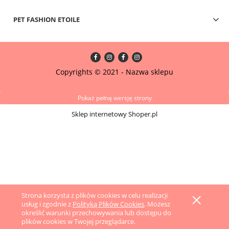
PET FASHION ETOILE
Copyrights © 2021 - Nazwa sklepu
Pokaż pełną wersję strony
Sklep internetowy Shoper.pl
Strona korzysta z plików cookies w celu realizacji
usług i zgodnie z
Polityką Plików Cookies
. Możesz
określić warunki przechowywania lub dostępu do
plików cookies w Twojej przeglądarce.