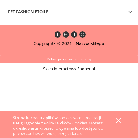
PET FASHION ETOILE
Copyrights © 2021 - Nazwa sklepu
Pokaż pełną wersję strony
Sklep internetowy Shoper.pl
Strona korzysta z plików cookies w celu realizacji
usług i zgodnie z
Polityką Plików Cookies
. Możesz
określić warunki przechowywania lub dostępu do
plików cookies w Twojej przeglądarce.