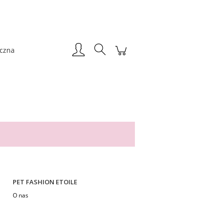
Zarejestruj się
Zaloguj się
iczna
PET FASHION ETOILE
O nas