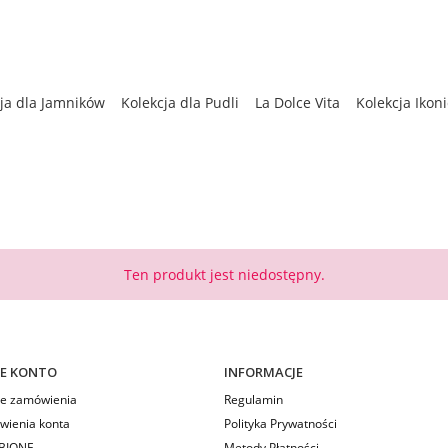
ja dla Jamników
Kolekcja dla Pudli
La Dolce Vita
Kolekcja Ikon
enna
Kolekcja dla Chartów
Bestsellery
Kolekcja Zimowa
Ten produkt jest niedostępny.
E KONTO
INFORMACJE
e zamówienia
Regulamin
wienia konta
Polityka Prywatności
BIONE
Metody Płatności