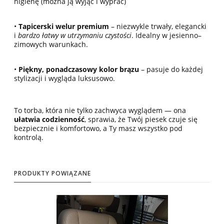
higienę (można ją wyjąć i wyprać)
•
Tapicerski welur premium
– niezwykle trwały, elegancki
i
bardzo łatwy w utrzymaniu czystości
. Idealny w jesienno–
zimowych warunkach.
•
Piękny, ponadczasowy kolor brązu
– pasuje do każdej
stylizacji i wygląda luksusowo.
To torba, która nie tylko zachwyca wyglądem — ona
ułatwia codzienność
, sprawia, że Twój piesek czuje się
bezpiecznie i komfortowo, a Ty masz wszystko pod
kontrolą.
PRODUKTY POWIĄZANE