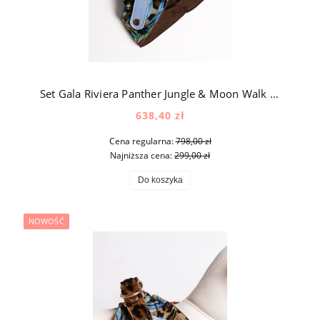
Set Gala Riviera Panther Jungle & Moon Walk Panther Jungle – luksusowy zestaw spacerowy dla psa z jedwabiu, aksamitu i naturalnej skóry
638,40 zł
Cena regularna:
798,00 zł
Najniższa cena:
299,00 zł
Do koszyka
NOWOŚĆ