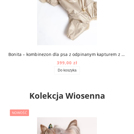
owym
Bonita – kombinezon dla psa z odpinanym kapturem z mikrofazy high-tech z futerkiem w kolorze beżowym
399,00 zł
Do koszyka
Kolekcja Wiosenna
NOWOŚĆ