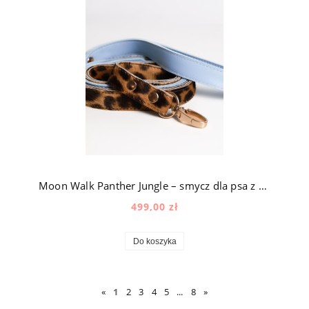
Moon Walk Panther Jungle – smycz dla psa z naturalnej skóry z okuciami pozłacanymi 24k złotem
499,00 zł
Do koszyka
«
1
2
3
4
5
...
8
»