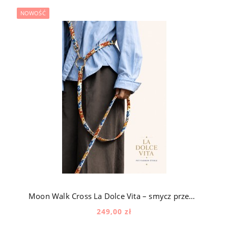
NOWOŚĆ
Moon Walk Cross La Dolce Vita – smycz przepinana dla psa z okuciami pozłacanymi 24k złotem w śródziemnomorski wzór
249,00 zł