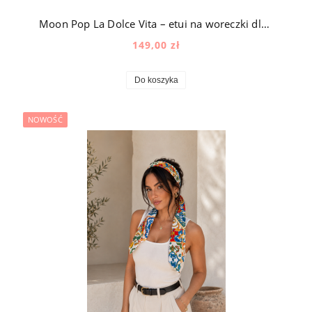
Moon Pop La Dolce Vita – etui na woreczki dla psa z okuciami pozłacanymi 24k złotem w śródziemnomorski wzór
149,00 zł
Do koszyka
NOWOŚĆ