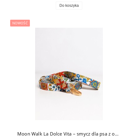
Do koszyka
NOWOŚĆ
Moon Walk La Dolce Vita – smycz dla psa z okuciami pozłacanymi 24k złotem w śródziemnomorski wzór