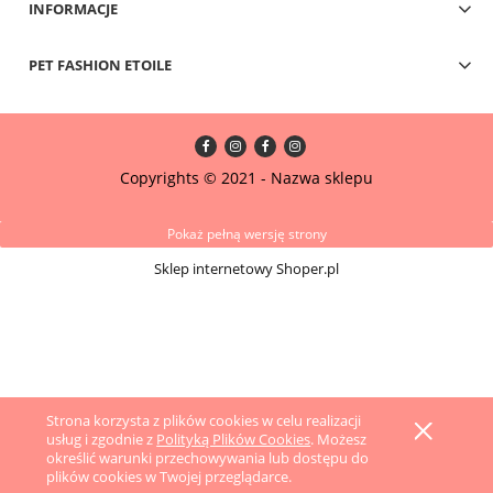
INFORMACJE
PET FASHION ETOILE
Copyrights © 2021 - Nazwa sklepu
Pokaż pełną wersję strony
Sklep internetowy Shoper.pl
Strona korzysta z plików cookies w celu realizacji
usług i zgodnie z
Polityką Plików Cookies
. Możesz
określić warunki przechowywania lub dostępu do
plików cookies w Twojej przeglądarce.