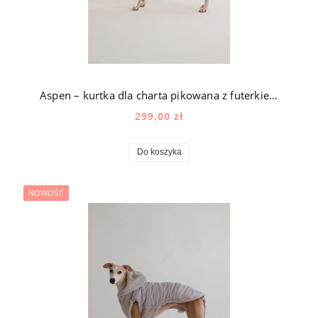
Aspen – kurtka dla charta pikowana z futerkiem z kapturem w kolorze beżowym
299,00 zł
Do koszyka
NOWOŚĆ