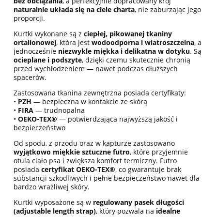
bez obciążania
, a perfekcyjnie dopracowany krój
naturalnie układa się na ciele charta
, nie zaburzając jego
proporcji.
Kurtki wykonane są z
ciepłej, pikowanej tkaniny
ortalionowej
, która jest
wodoodporna i wiatroszczelna
, a
jednocześnie
niezwykle miękka i delikatna w dotyku
. Są
ocieplane i podszyte
, dzięki czemu skutecznie chronią
przed wychłodzeniem — nawet podczas dłuższych
spacerów.
Zastosowana tkanina zewnętrzna posiada certyfikaty:
•
PZH
— bezpieczna w kontakcie ze skórą
•
FIRA
— trudnopalna
•
OEKO-TEX®
— potwierdzająca najwyższą jakość i
bezpieczeństwo
Od spodu, z przodu oraz w kapturze zastosowano
wyjątkowo miękkie sztuczne futro
, które przyjemnie
otula ciało psa i zwiększa komfort termiczny. Futro
posiada
certyfikat OEKO-TEX®
, co gwarantuje brak
substancji szkodliwych i pełne bezpieczeństwo nawet dla
bardzo wrażliwej skóry.
Kurtki wyposażone są w
regulowany pasek długości
(adjustable length strap)
, który pozwala na
idealne