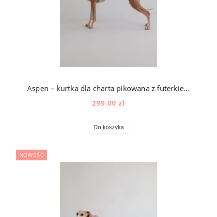
Aspen – kurtka dla charta pikowana z futerkiem z kapturem w kolorze szarym
299,00 zł
Do koszyka
NOWOŚĆ