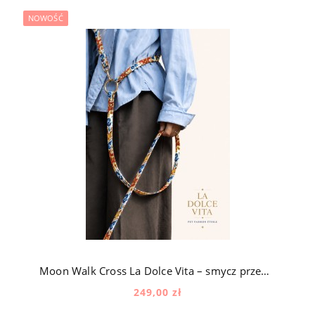
NOWOŚĆ
Moon Walk Cross La Dolce Vita – smycz przepinana dla psa z okuciami pozłacanymi 24k złotem w śródziemnomorski wzór
249,00 zł