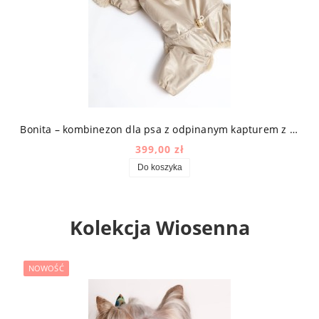
owym
Bonita – kombinezon dla psa z odpinanym kapturem z mikrofazy high-tech z futerkiem w kolorze beżowym
399,00 zł
Do koszyka
Kolekcja Wiosenna
NOWOŚĆ