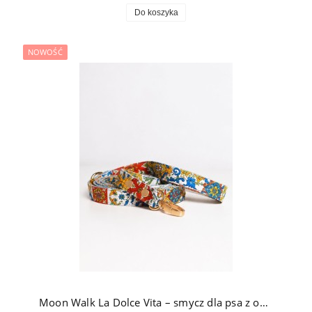
Do koszyka
NOWOŚĆ
Moon Walk La Dolce Vita – smycz dla psa z okuciami pozłacanymi 24k złotem w śródziemnomorski wzór