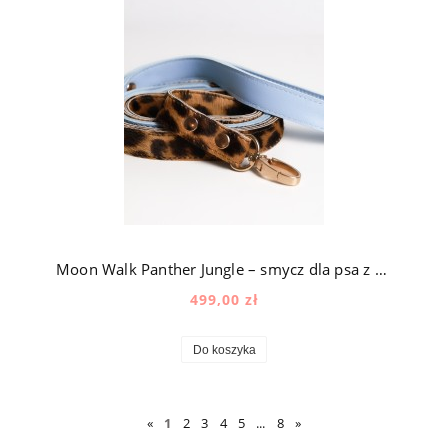
Moon Walk Panther Jungle – smycz dla psa z naturalnej skóry z okuciami pozłacanymi 24k złotem
499,00 zł
Do koszyka
«
1
2
3
4
5
...
8
»