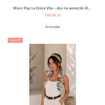
Moon Pop La Dolce Vita – etui na woreczki dla psa z okuciami pozłacanymi 24k złotem w śródziemnomorski wzór
149,00 zł
Do koszyka
NOWOŚĆ