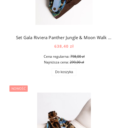
Set Gala Riviera Panther Jungle & Moon Walk Panther Jungle – luksusowy zestaw spacerowy dla psa z jedwabiu, aksamitu i naturalnej skóry
638,40 zł
Cena regularna:
798,00 zł
Najniższa cena:
299,00 zł
Do koszyka
NOWOŚĆ