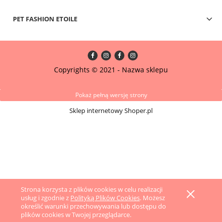
PET FASHION ETOILE
Copyrights © 2021 - Nazwa sklepu
Pokaż pełną wersję strony
Sklep internetowy Shoper.pl
Strona korzysta z plików cookies w celu realizacji
usług i zgodnie z
Polityką Plików Cookies
. Możesz
określić warunki przechowywania lub dostępu do
plików cookies w Twojej przeglądarce.