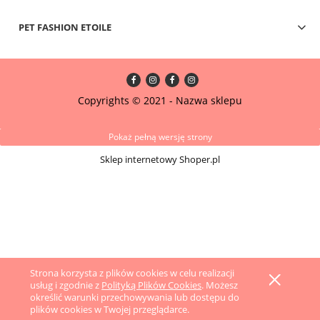
PET FASHION ETOILE
Copyrights © 2021 - Nazwa sklepu
Pokaż pełną wersję strony
Sklep internetowy Shoper.pl
Strona korzysta z plików cookies w celu realizacji
usług i zgodnie z
Polityką Plików Cookies
. Możesz
określić warunki przechowywania lub dostępu do
plików cookies w Twojej przeglądarce.