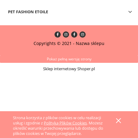
PET FASHION ETOILE
Copyrights © 2021 - Nazwa sklepu
Pokaż pełną wersję strony
Sklep internetowy Shoper.pl
Strona korzysta z plików cookies w celu realizacji
usług i zgodnie z
Polityką Plików Cookies
. Możesz
określić warunki przechowywania lub dostępu do
plików cookies w Twojej przeglądarce.